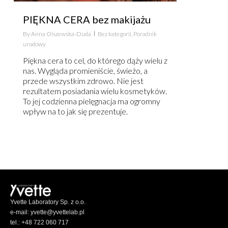
PIĘKNA CERA bez makijażu
By
Anna Olszewska-Duda
Bez kategorii
,
Poradnik
urodowy
Piękna cera to cel, do którego dąży wielu z
nas. Wygląda promieniście, świeżo, a
przede wszystkim zdrowo. Nie jest
rezultatem posiadania wielu kosmetyków.
To jej codzienna pielęgnacja ma ogromny
wpływ na to jak się prezentuje.
Yvette Laboratory Sp. z o.o.
e-mail: yvette@yvettelab.pl
tel.: +48 722 060 717