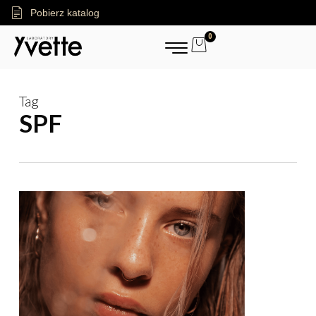
Pobierz katalog
0
Tag
SPF